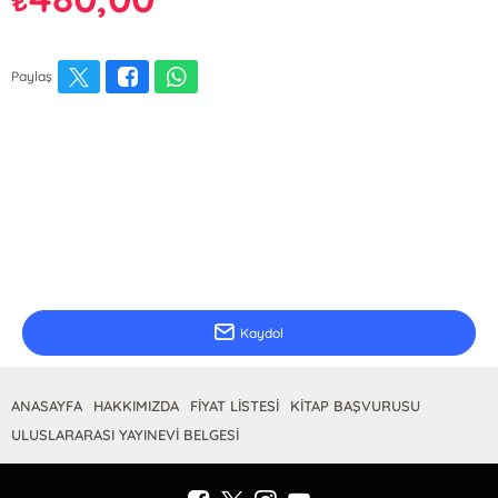
₺
Paylaş
E-Bülten Kayıt
Güncel bilgiler için kayıt olunuz
Kaydol
ANASAYFA
HAKKIMIZDA
FİYAT LİSTESİ
KİTAP BAŞVURUSU
ULUSLARARASI YAYINEVİ BELGESİ