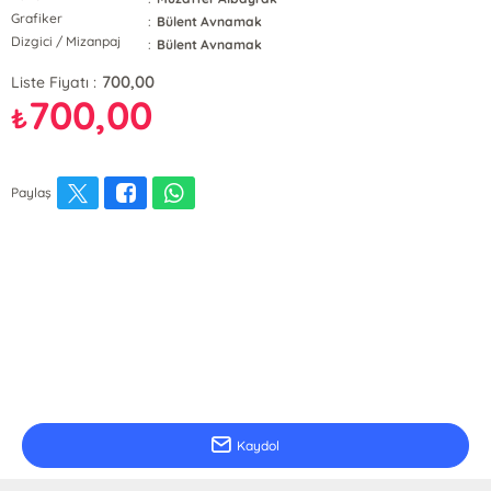
Grafiker
:
Bülent Avnamak
Dizgici / Mizanpaj
:
Bülent Avnamak
700,00
Liste Fiyatı :
700,00
₺
Paylaş
E-Bülten Kayıt
Güncel bilgiler için kayıt olunuz
Kaydol