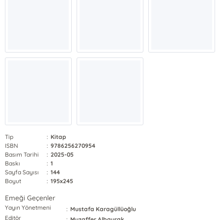
Tip
:
Kitap
ISBN
:
9786256270954
Basım Tarihi
:
2025-05
Baskı
:
1
Sayfa Sayısı
:
144
Boyut
:
195x245
Emeği Geçenler
Yayın Yönetmeni
:
Mustafa Karagüllüoğlu
Editör
:
Muzaffer Albayrak