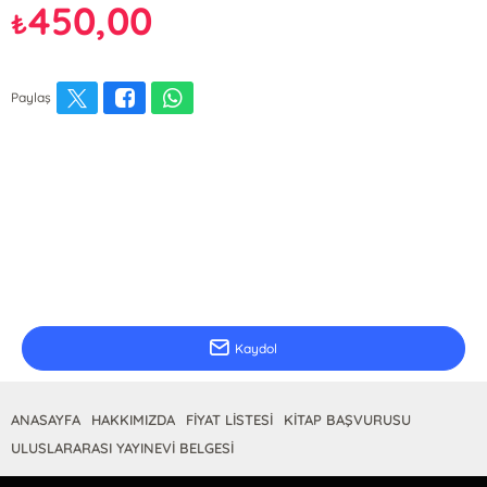
450,00
₺
Paylaş
E-Bülten Kayıt
Güncel bilgiler için kayıt olunuz
Kaydol
ANASAYFA
HAKKIMIZDA
FİYAT LİSTESİ
KİTAP BAŞVURUSU
ULUSLARARASI YAYINEVİ BELGESİ