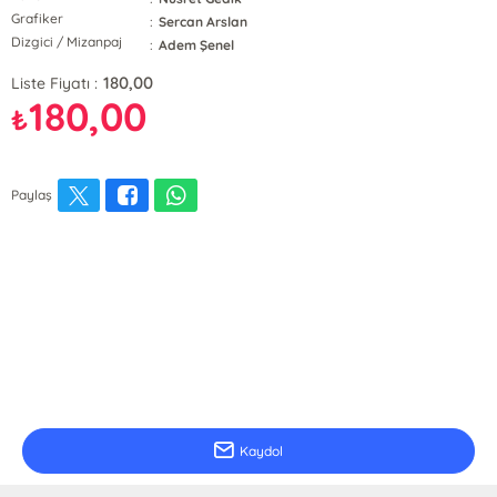
Grafiker
:
Sercan Arslan
Dizgici / Mizanpaj
:
Adem Şenel
180,00
Liste Fiyatı :
180,00
₺
Paylaş
E-Bülten Kayıt
Güncel bilgiler için kayıt olunuz
Kaydol