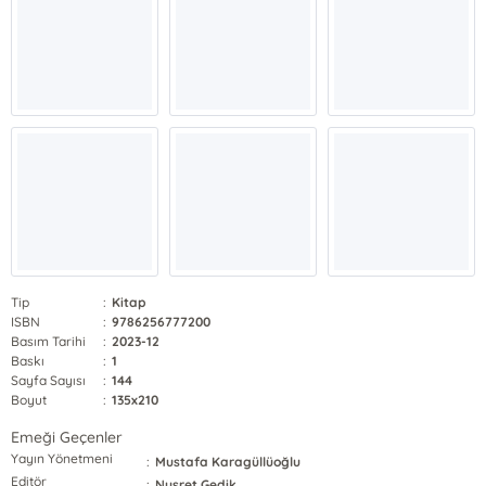
Tip
:
Kitap
ISBN
:
9786256777200
Basım Tarihi
:
2023-12
Baskı
:
1
Sayfa Sayısı
:
144
Boyut
:
135x210
Emeği Geçenler
Yayın Yönetmeni
:
Mustafa Karagüllüoğlu
Editör
:
Nusret Gedik