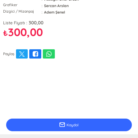
Grafiker
:
Sercan Arslan
Dizgici / Mizanpaj
:
Adem Şenel
300,00
Liste Fiyatı :
300,00
₺
Paylaş
E-Bülten Kayıt
Güncel bilgiler için kayıt olunuz
Kaydol