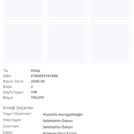
Tip
:
Kitap
ISBN
:
9786059787888
Basım Tarihi
:
2020-02
Baskı
:
2
Sayfa Sayısı
:
248
Boyut
:
135x210
Emeği Geçenler
Yayın Yönetmeni
:
Mustafa Karagüllüoğlu
Hazırlayan
:
Selahattin Özkan
Çevirmen
:
Selahattin Özkan
Editör
:
Hüseyin Onur Ercan