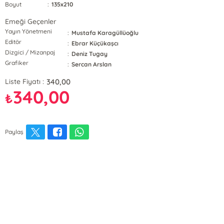
Boyut
:
135x210
Emeği Geçenler
Yayın Yönetmeni
:
Mustafa Karagüllüoğlu
Editör
:
Ebrar Küçükaşcı
Dizgici / Mizanpaj
:
Deniz Tugay
Grafiker
:
Sercan Arslan
340,00
Liste Fiyatı :
340,00
₺
Paylaş