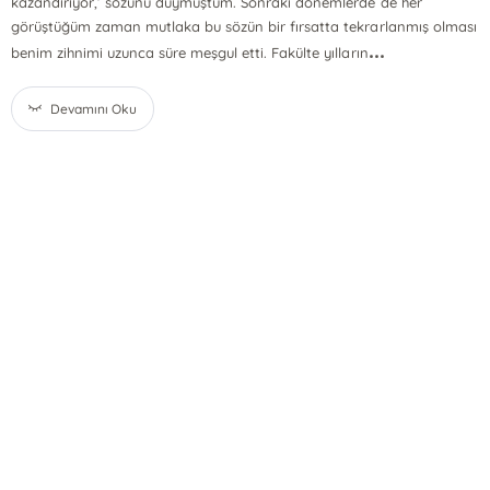
kazandırıyor,’ sözünü duymuştum. Sonraki dönemlerde de her
görüştüğüm zaman mutlaka bu sözün bir fırsatta tekrarlanmış olması
...
benim zihnimi uzunca süre meşgul etti. Fakülte yılların
Devamını Oku