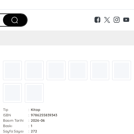
Tip
:
Kitap
ISBN
:
9786255839343
Basım Tarihi
:
2026-06
Baskı
:
1
Sayfa Sayısı
:
272