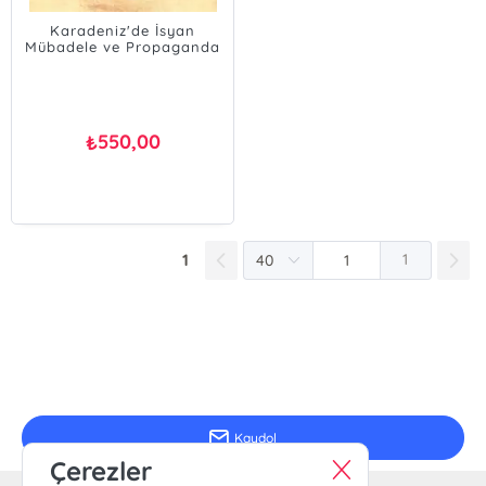
Karadeniz'de İsyan
Mübadele ve Propaganda
550,00
₺
1
1
E-Bülten Kayıt
Güncel bilgiler için kayıt olunuz
Kaydol
Çerezler