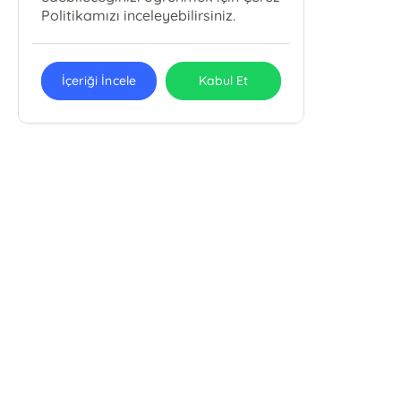
Politikamızı inceleyebilirsiniz.
İçeriği İncele
Kabul Et
E-Bülten Kayıt
Güncel bilgiler için kayıt olunuz