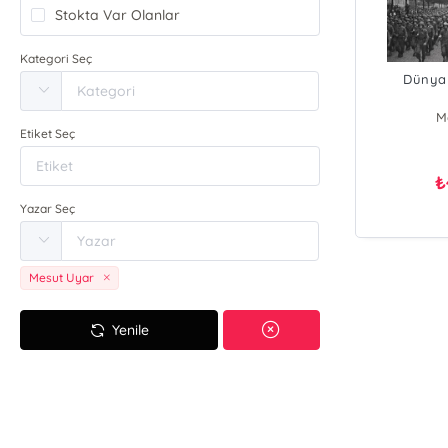
Stokta Var Olanlar
Kategori Seç
Dünya 
M
Etiket Seç
₺
Yazar Seç
Mesut Uyar
Yenile