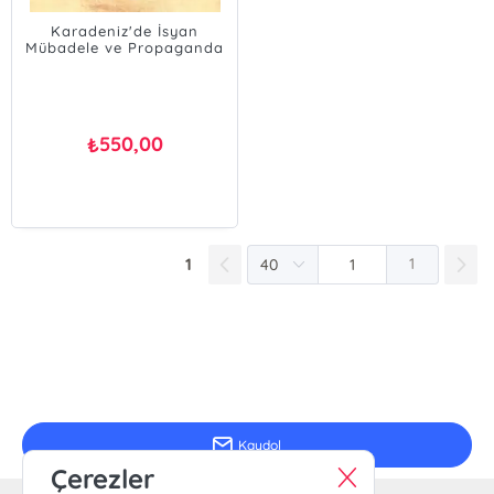
Karadeniz'de İsyan
Mübadele ve Propaganda
550,00
₺
1
1
E-Bülten Kayıt
Güncel bilgiler için kayıt olunuz
Kaydol
Çerezler