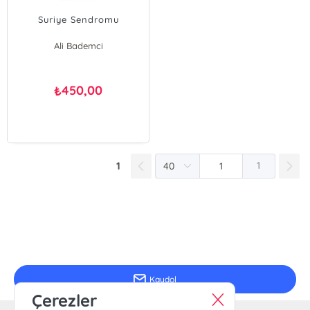
Suriye Sendromu
Ali Bademci
450,00
₺
1
1
E-Bülten Kayıt
Güncel bilgiler için kayıt olunuz
Kaydol
Çerezler