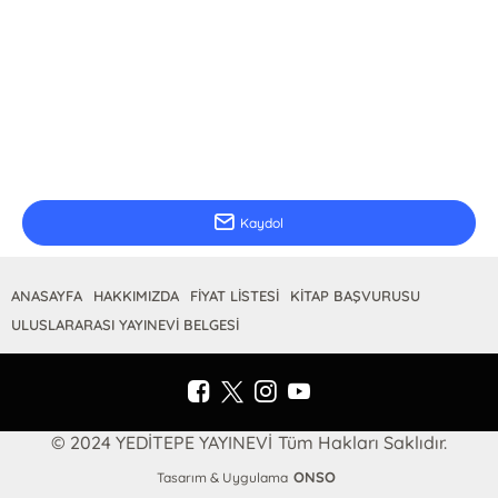
E-Bülten Kayıt
Güncel bilgiler için kayıt olunuz
Kaydol
ANASAYFA
HAKKIMIZDA
FİYAT LİSTESİ
KİTAP BAŞVURUSU
ULUSLARARASI YAYINEVİ BELGESİ
© 2024 YEDİTEPE YAYINEVİ Tüm Hakları Saklıdır.
ONSO
Tasarım & Uygulama