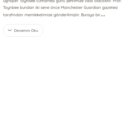
uğraşan Toynbee cumartesi günü şehrimize vasıl olacaktır. Prof.
Toynbee bundan iki sene önce Manchester Guardian gazetesi
...
tarafından memleketimize gönderilmiştir. Buraya bir
Devamını Oku