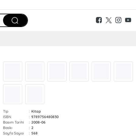
Tip
:
Kitap
ISBN
:
9789756480830
Basım Tarihi
:
2008-06
Baskı
:
2
Sayfa Sayısı
:
568