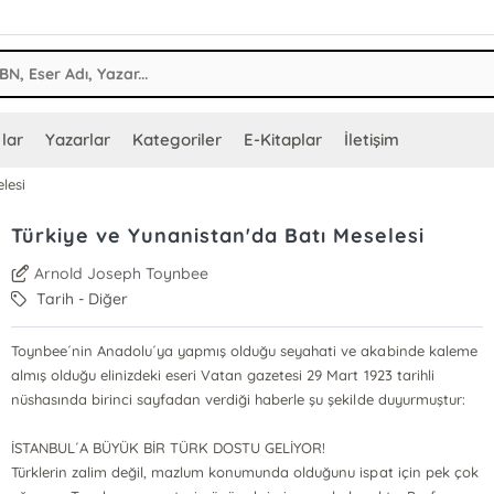
lar
Yazarlar
Kategoriler
E-Kitaplar
İletişim
lesi
Türkiye ve Yunanistan'da Batı Meselesi
Arnold Joseph Toynbee
Tarih - Diğer
Toynbee´nin Anadolu´ya yapmış olduğu seyahati ve akabinde kaleme
almış olduğu elinizdeki eseri Vatan gazetesi 29 Mart 1923 tarihli
nüshasında birinci sayfadan verdiği haberle şu şekilde duyurmuştur:
İSTANBUL´A BÜYÜK BİR TÜRK DOSTU GELİYOR!
Türklerin zalim değil, mazlum konumunda olduğunu ispat için pek çok