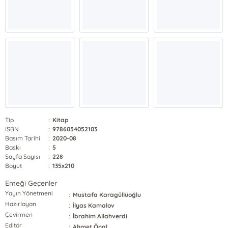
Tip
:
Kitap
ISBN
:
9786054052103
Basım Tarihi
:
2020-08
Baskı
:
5
Sayfa Sayısı
:
228
Boyut
:
135x210
Emeği Geçenler
Yayın Yönetmeni
:
Mustafa Karagüllüoğlu
Hazırlayan
:
İlyas Kamalov
Çevirmen
:
İbrahim Allahverdi
Editör
:
Ahmet Önal