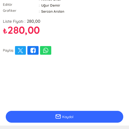
Editör
:
Uğur Demir
Grafiker
:
Sercan Arslan
280,00
Liste Fiyatı :
280,00
₺
Paylaş
E-Bülten Kayıt
Güncel bilgiler için kayıt olunuz
Kaydol