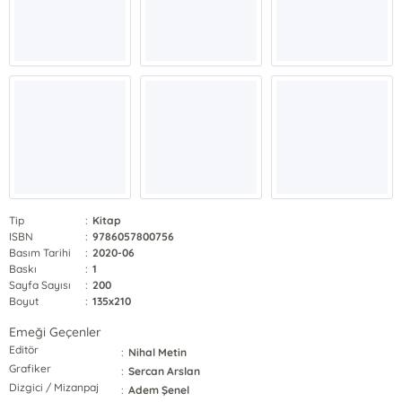
Tip
:
Kitap
ISBN
:
9786057800756
Basım Tarihi
:
2020-06
Baskı
:
1
Sayfa Sayısı
:
200
Boyut
:
135x210
Emeği Geçenler
Editör
:
Nihal Metin
Grafiker
:
Sercan Arslan
Dizgici / Mizanpaj
:
Adem Şenel