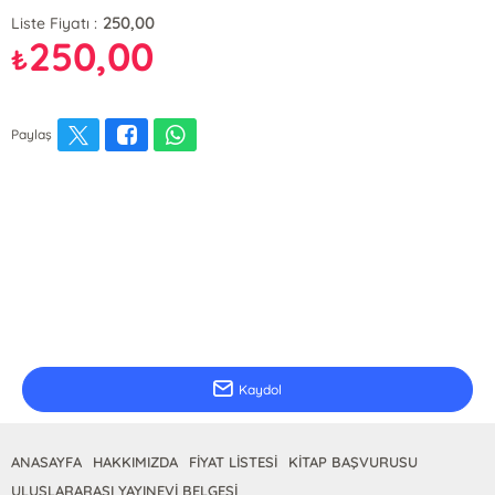
250,00
Liste Fiyatı :
250,00
₺
Paylaş
E-Bülten Kayıt
Güncel bilgiler için kayıt olunuz
Kaydol
ANASAYFA
HAKKIMIZDA
FİYAT LİSTESİ
KİTAP BAŞVURUSU
ULUSLARARASI YAYINEVİ BELGESİ