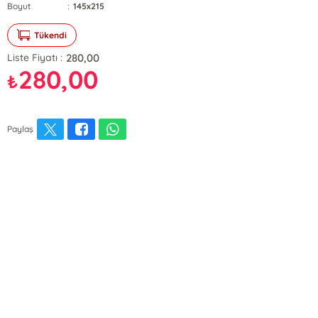
Boyut
:
145x215
Tükendi
280,00
Liste Fiyatı :
280,00
₺
Paylaş