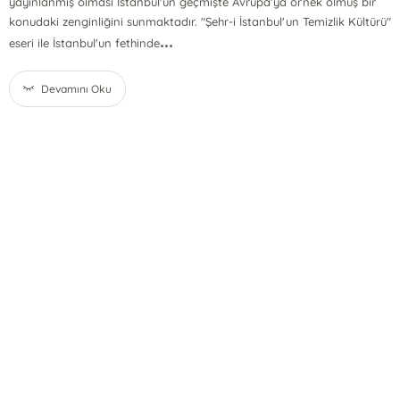
yayınlanmış olması İstanbul'un geçmişte Avrupa'ya örnek olmuş bir
konudaki zenginliğini sunmaktadır. "Şehr-i İstanbul'un Temizlik Kültürü"
...
eseri ile İstanbul'un fethinde
Devamını Oku