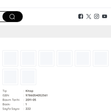
Tip
:
Kitap
ISBN
:
9786054052561
Basım Tarihi
:
2011-05
Baskı
:
1
Sayfa Sayısı
:
222