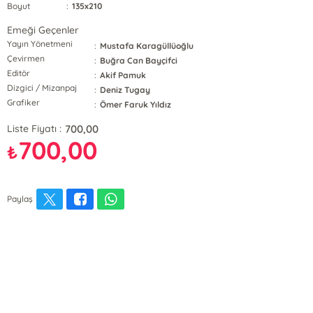
Boyut
:
135x210
Emeği Geçenler
Yayın Yönetmeni
:
Mustafa Karagüllüoğlu
Çevirmen
:
Buğra Can Bayçifci
Editör
:
Akif Pamuk
Dizgici / Mizanpaj
:
Deniz Tugay
Grafiker
:
Ömer Faruk Yıldız
700,00
Liste Fiyatı :
700,00
₺
Paylaş