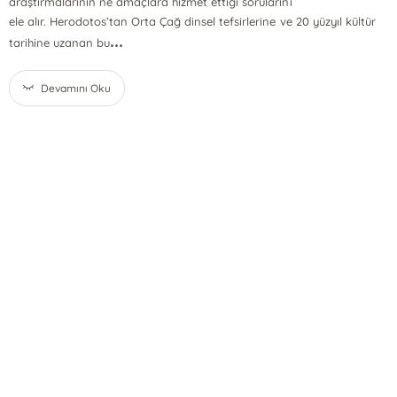
araştırmalarının ne amaçlara hizmet ettiği sorularını
ele alır. Herodotos’tan Orta Çağ dinsel tefsirlerine ve 20 yüzyıl kültür
...
tarihine uzanan bu
Devamını Oku