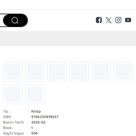
Tip
:
Kitap
ISBN
:
9786255839657
Basım Tarihi
:
2026-02
Baskı
:
1
Sayfa Sayısı
:
504