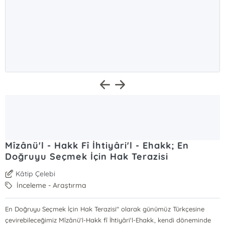
Mîzânü'l - Hakk Fî İhtiyâri'l - Ehakk; En
Doğruyu Seçmek İçin Hak Terazisi
Kâtip Çelebi
İnceleme - Araştırma
En Doğruyu Seçmek İçin Hak Terazisi" olarak günümüz Türkçesine
çevirebileceğimiz Mîzânü'l-Hakk fî İhtiyâri'l-Ehakk, kendi döneminde