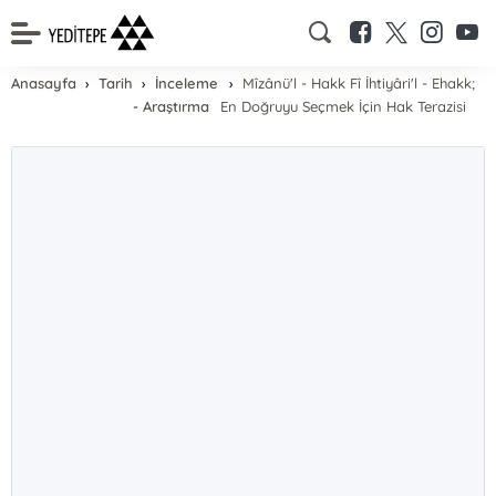
Anasayfa
Tarih
İnceleme
Mîzânü'l - Hakk Fî İhtiyâri'l - Ehakk;
- Araştırma
En Doğruyu Seçmek İçin Hak Terazisi