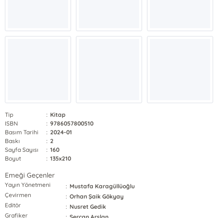
Tip
:
Kitap
ISBN
:
9786057800510
Basım Tarihi
:
2024-01
Baskı
:
2
Sayfa Sayısı
:
160
Boyut
:
135x210
Emeği Geçenler
Yayın Yönetmeni
:
Mustafa Karagüllüoğlu
Çevirmen
:
Orhan Şaik Gökyay
Editör
:
Nusret Gedik
Grafiker
:
Sercan Arslan