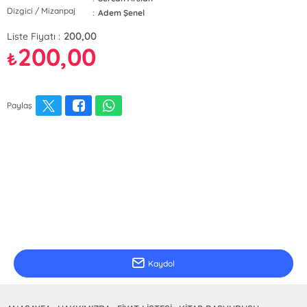
Dizgici / Mizanpaj
:
Adem Şenel
200,00
Liste Fiyatı :
200,00
₺
Paylaş
E-Bülten Kayıt
Güncel bilgiler için kayıt olunuz
Kaydol