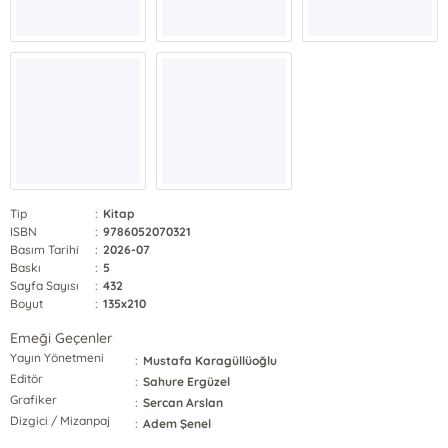
Tip
:
Kitap
ISBN
:
9786052070321
Basım Tarihi
:
2026-07
Baskı
:
5
Sayfa Sayısı
:
432
Boyut
:
135x210
Emeği Geçenler
Yayın Yönetmeni
:
Mustafa Karagüllüoğlu
Editör
:
Sahure Ergüzel
Grafiker
:
Sercan Arslan
Dizgici / Mizanpaj
:
Adem Şenel