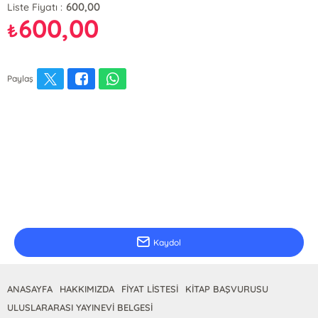
600,00
Liste Fiyatı :
600,00
₺
Paylaş
E-Bülten Kayıt
Güncel bilgiler için kayıt olunuz
Kaydol
ANASAYFA
HAKKIMIZDA
FİYAT LİSTESİ
KİTAP BAŞVURUSU
ULUSLARARASI YAYINEVİ BELGESİ