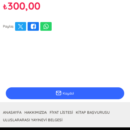
300,00
₺
Paylaş
E-Bülten Kayıt
Güncel bilgiler için kayıt olunuz
Kaydol
ANASAYFA
HAKKIMIZDA
FİYAT LİSTESİ
KİTAP BAŞVURUSU
ULUSLARARASI YAYINEVİ BELGESİ