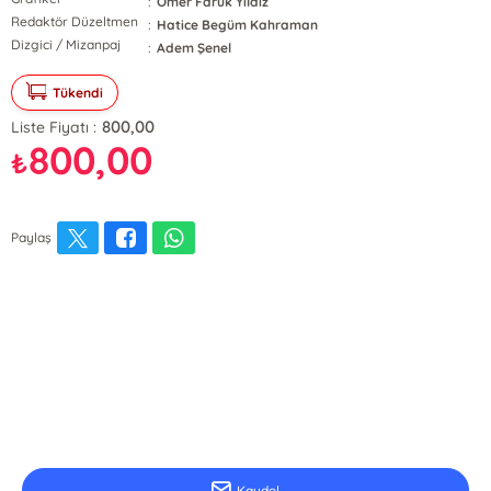
:
Ömer Faruk Yıldız
Redaktör Düzeltmen
:
Hatice Begüm Kahraman
Dizgici / Mizanpaj
:
Adem Şenel
Tükendi
800,00
Liste Fiyatı :
800,00
₺
Paylaş
E-Bülten Kayıt
Güncel bilgiler için kayıt olunuz
Kaydol