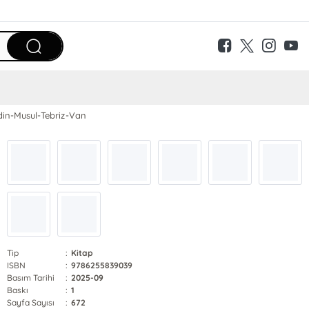
din-Musul-Tebriz-Van
Tip
:
Kitap
ISBN
:
9786255839039
Basım Tarihi
:
2025-09
Baskı
:
1
Sayfa Sayısı
:
672