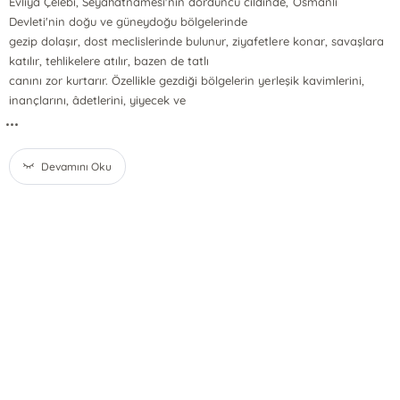
Evliyâ Çelebi, Seyahatnâmesi'nin dördüncü cildinde, Osmanlı
Devleti'nin doğu ve güneydoğu bölgelerinde
gezip dolaşır, dost meclislerinde bulunur, ziyafetlere konar, savaşlara
katılır, tehlikelere atılır, bazen de tatlı
canını zor kurtarır. Özellikle gezdiği bölgelerin yerleşik kavimlerini,
inançlarını, âdetlerini, yiyecek ve
...
Devamını Oku