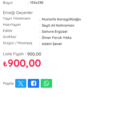
Boyut
:
155x230
Emeği Geçenler
Yayın Yönetmeni
:
Mustafa Karagüllüoğlu
Hazırlayan
:
Seyit Ali Kahraman
Editör
:
Sahure Ergüzel
Grafiker
:
Ömer Faruk Yıldız
Dizgici / Mizanpaj
:
Adem Şenel
900,00
Liste Fiyatı :
900,00
₺
Paylaş