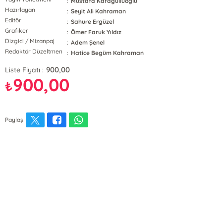
:
Mustafa Karagüllüoğlu
Hazırlayan
:
Seyit Ali Kahraman
Editör
:
Sahure Ergüzel
Grafiker
:
Ömer Faruk Yıldız
Dizgici / Mizanpaj
:
Adem Şenel
Redaktör Düzeltmen
:
Hatice Begüm Kahraman
900,00
Liste Fiyatı :
900,00
₺
Paylaş
E-Bülten Kayıt
Güncel bilgiler için kayıt olunuz