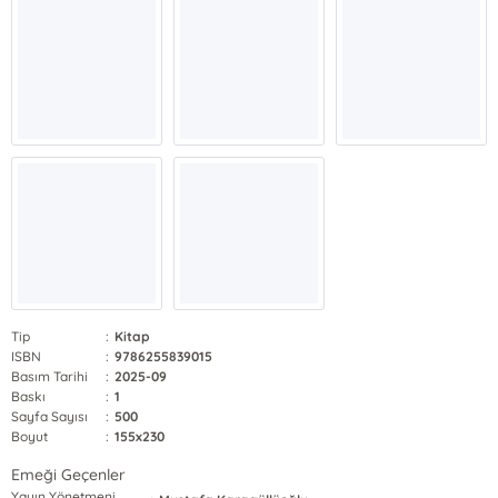
Tip
:
Kitap
ISBN
:
9786255839015
Basım Tarihi
:
2025-09
Baskı
:
1
Sayfa Sayısı
:
500
Boyut
:
155x230
Emeği Geçenler
Yayın Yönetmeni