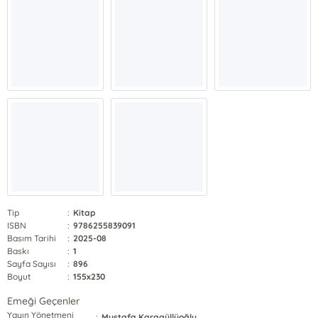
Tip
:
Kitap
ISBN
:
9786255839091
Basım Tarihi
:
2025-08
Baskı
:
1
Sayfa Sayısı
:
896
Boyut
:
155x230
Emeği Geçenler
Yayın Yönetmeni
:
Mustafa Karagüllüoğlu