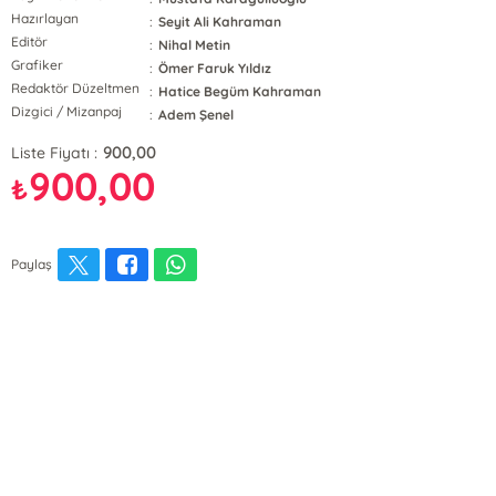
Hazırlayan
:
Seyit Ali Kahraman
Editör
:
Nihal Metin
Grafiker
:
Ömer Faruk Yıldız
Redaktör Düzeltmen
:
Hatice Begüm Kahraman
Dizgici / Mizanpaj
:
Adem Şenel
900,00
Liste Fiyatı :
900,00
₺
Paylaş
E-Bülten Kayıt
Güncel bilgiler için kayıt olunuz