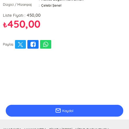
Dizgici / Mizanpaj
:
Çelebi Şenel
450,00
Liste Fiyatı :
450,00
₺
Paylaş
E-Bülten Kayıt
Güncel bilgiler için kayıt olunuz
Kaydol