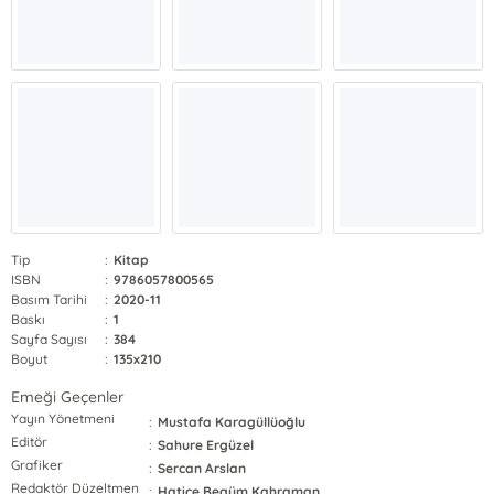
Tip
:
Kitap
ISBN
:
9786057800565
Basım Tarihi
:
2020-11
Baskı
:
1
Sayfa Sayısı
:
384
Boyut
:
135x210
Emeği Geçenler
Yayın Yönetmeni
:
Mustafa Karagüllüoğlu
Editör
:
Sahure Ergüzel
Grafiker
:
Sercan Arslan
Redaktör Düzeltmen
:
Hatice Begüm Kahraman