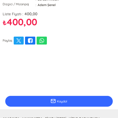
Dizgici / Mizanpaj
:
Adem Şenel
400,00
Liste Fiyatı :
400,00
₺
Paylaş
E-Bülten Kayıt
Güncel bilgiler için kayıt olunuz
Kaydol