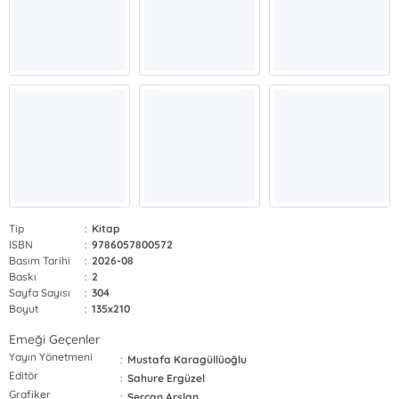
Tip
:
Kitap
ISBN
:
9786057800572
Basım Tarihi
:
2026-08
Baskı
:
2
Sayfa Sayısı
:
304
Boyut
:
135x210
Emeği Geçenler
Yayın Yönetmeni
:
Mustafa Karagüllüoğlu
Editör
:
Sahure Ergüzel
Grafiker
:
Sercan Arslan