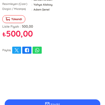
Resimleyen (Çizer)
:
Yahya Alakay
Dizgici / Mizanpaj
:
Adem Şenel
Tükendi
500,00
Liste Fiyatı :
500,00
₺
Paylaş
E-Bülten Kayıt
Güncel bilgiler için kayıt olunuz
Kaydol