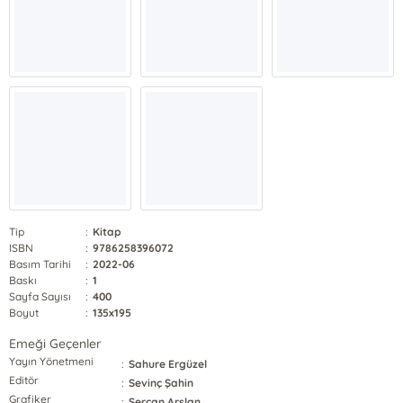
Tip
:
Kitap
ISBN
:
9786258396072
Basım Tarihi
:
2022-06
Baskı
:
1
Sayfa Sayısı
:
400
Boyut
:
135x195
Emeği Geçenler
Yayın Yönetmeni
:
Sahure Ergüzel
Editör
:
Sevinç Şahin
Grafiker
:
Sercan Arslan