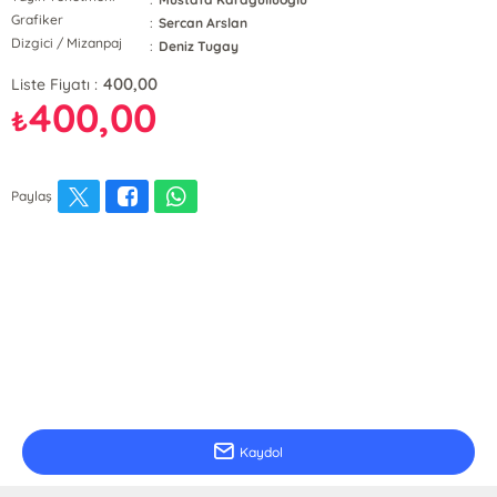
Grafiker
:
Sercan Arslan
Dizgici / Mizanpaj
:
Deniz Tugay
400,00
Liste Fiyatı :
400,00
₺
Paylaş
E-Bülten Kayıt
Güncel bilgiler için kayıt olunuz
Kaydol