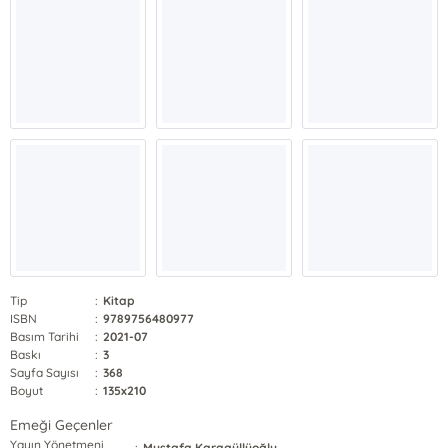
Tip
:
Kitap
ISBN
:
9789756480977
Basım Tarihi
:
2021-07
Baskı
:
3
Sayfa Sayısı
:
368
Boyut
:
135x210
Emeği Geçenler
Yayın Yönetmeni
:
Mustafa Karagüllüoğlu