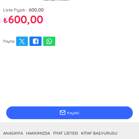
600,00
Liste Fiyatı :
600,00
₺
Paylaş
E-Bülten Kayıt
Güncel bilgiler için kayıt olunuz
Kaydol
ANASAYFA
HAKKIMIZDA
FİYAT LİSTESİ
KİTAP BAŞVURUSU