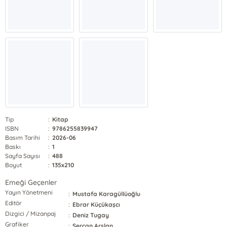
Tip
:
Kitap
ISBN
:
9786255839947
Basım Tarihi
:
2026-06
Baskı
:
1
Sayfa Sayısı
:
488
Boyut
:
135x210
Emeği Geçenler
Yayın Yönetmeni
:
Mustafa Karagüllüoğlu
Editör
:
Ebrar Küçükaşcı
Dizgici / Mizanpaj
:
Deniz Tugay
Grafiker
:
Sercan Arslan