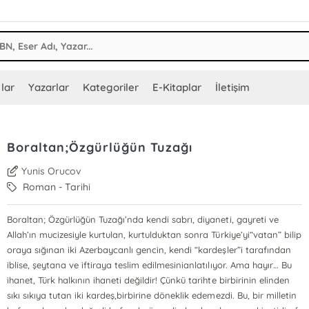
lar
Yazarlar
Kategoriler
E-Kitaplar
İletişim
Boraltan;Özgürlüğün Tuzağı
Yunis Orucov
Roman - Tarihi
Boraltan; Özgürlüğün Tuzağı’nda kendi sabrı, diyaneti, gayreti ve
Allah’ın mucizesiyle kurtulan, kurtulduktan sonra Türkiye’yi“vatan” bilip
oraya sığınan iki Azerbaycanlı gencin, kendi “kardeşler”i tarafından
iblise, şeytana ve iftiraya teslim edilmesinianlatılıyor. Ama hayır… Bu
ihanet, Türk halkının ihaneti değildir! Çünkü tarihte birbirinin elinden
sıkı sıkıya tutan iki kardeş,birbirine döneklik edemezdi. Bu, bir milletin