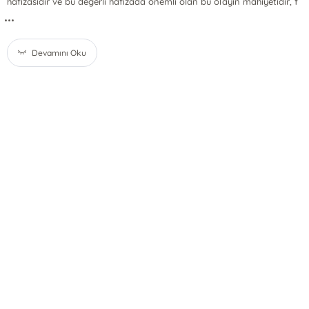
hafızasıdır ve bu değerli hafızada önemli olan bu olayın mahiyetidir, f
...
Devamını Oku