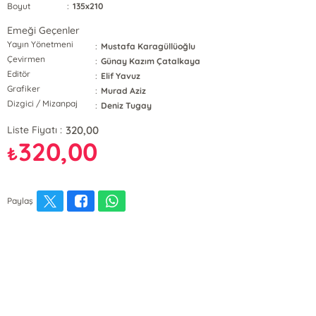
Boyut
:
135x210
Emeği Geçenler
Yayın Yönetmeni
:
Mustafa Karagüllüoğlu
Çevirmen
:
Günay Kazım Çatalkaya
Editör
:
Elif Yavuz
Grafiker
:
Murad Aziz
Dizgici / Mizanpaj
:
Deniz Tugay
320,00
Liste Fiyatı :
320,00
₺
Paylaş