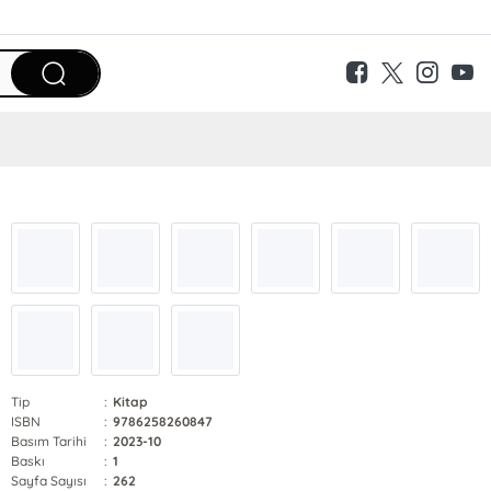
Tip
:
Kitap
ISBN
:
9786258260847
Basım Tarihi
:
2023-10
Baskı
:
1
Sayfa Sayısı
:
262