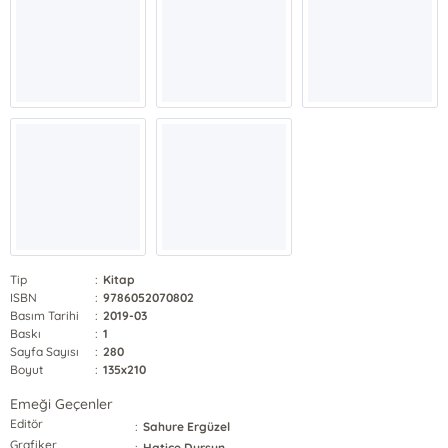
Tip
:
Kitap
ISBN
:
9786052070802
Basım Tarihi
:
2019-03
Baskı
:
1
Sayfa Sayısı
:
280
Boyut
:
135x210
Emeği Geçenler
Editör
:
Sahure Ergüzel
Grafiker
:
Hatice Dursun