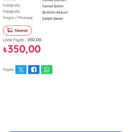
Fotoğrafçı
:
Cemal Şahin
Fotoğrafçı
:
İbrahim Akkurt
Dizgici / Mizanpaj
:
Çelebi Şenel
Tükendi
350,00
Liste Fiyatı :
350,00
₺
Paylaş
E-Bülten Kayıt
Güncel bilgiler için kayıt olunuz