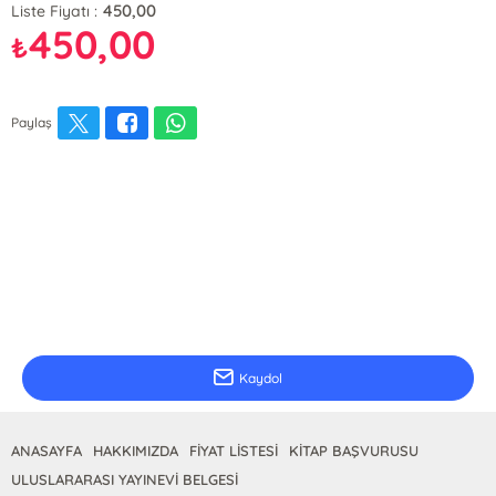
450,00
Liste Fiyatı :
450,00
₺
Paylaş
E-Bülten Kayıt
Güncel bilgiler için kayıt olunuz
Kaydol
ANASAYFA
HAKKIMIZDA
FİYAT LİSTESİ
KİTAP BAŞVURUSU
ULUSLARARASI YAYINEVİ BELGESİ