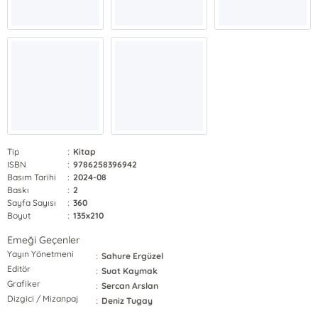
Tip
:
Kitap
ISBN
:
9786258396942
Basım Tarihi
:
2024-08
Baskı
:
2
Sayfa Sayısı
:
360
Boyut
:
135x210
Emeği Geçenler
Yayın Yönetmeni
:
Sahure Ergüzel
Editör
:
Suat Kaymak
Grafiker
:
Sercan Arslan
Dizgici / Mizanpaj
:
Deniz Tugay