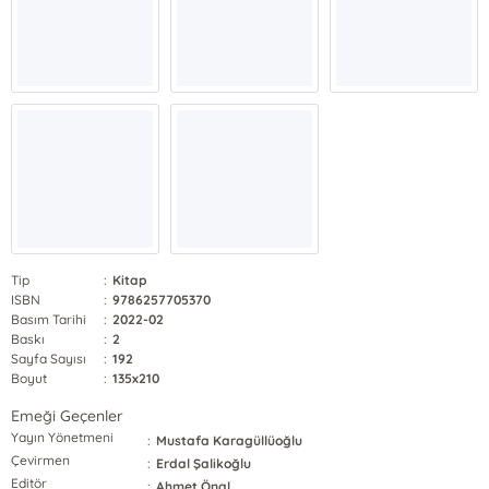
Tip
:
Kitap
ISBN
:
9786257705370
Basım Tarihi
:
2022-02
Baskı
:
2
Sayfa Sayısı
:
192
Boyut
:
135x210
Emeği Geçenler
Yayın Yönetmeni
:
Mustafa Karagüllüoğlu
Çevirmen
:
Erdal Şalikoğlu
Editör
:
Ahmet Önal