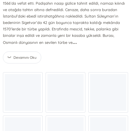
1566’da vefat etti. Padişahın naaşı gizlice tahnit edildi, namazı kılındı
ve otağda tahtın altına defnedildi. Cenaze, daha sonra buradan
İstanbul’daki ebedî istirahatgâhına nakledildi. Sultan Süleyman’ın
bedeninin Sigetvar’da 42 gün boyunca toprakta kaldığı mekânda
1570’lerde bir türbe yapıldı. Etrafında mescid, tekke, palanka gibi
binalar inşa edildi ve zamanla yeni bir kasaba yükseldi. Burası,
...
Osmanlı dünyasının en sevilen türbe ve
Devamını Oku