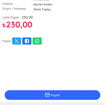
Grafiker
:
Sercan Arslan
Dizgici / Mizanpaj
:
Deniz Tugay
230,00
Liste Fiyatı :
230,00
₺
Paylaş
E-Bülten Kayıt
Güncel bilgiler için kayıt olunuz
Kaydol