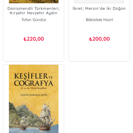
Danişmendli Türkmenleri;
İbret; Mersin'de İki Düğün
Kırşehir Nevşehir Aydın
Hattında Aşiretler
Tufan Gündüz
Bâkîzâde Hüsnî
220,00
200,00
₺
₺