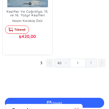
Keşifler Ve Coğrafya; 15.
ve 16. Yüzyıl Keşifleri
Nazan Karakaş Özür
Tükendi
420,00
₺
3
1
E-Bülten Kayıt
Güncel bilgiler için kayıt olunuz
Kaydol