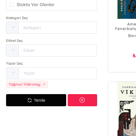
Stokta Var Olanlar
Kategori Seç
Ame
Fenerbahç
Sporel
Barı
Etiket Seç
Ba
Yazar Seç
Yağmur Yıldırımay
Yenile