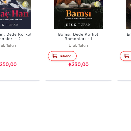
n; Dede Korkut
Bamsı; Dede Korkut
Er
anları - 2
Romanları - 1
fuk Tufan
Ufuk Tufan
Tükendi
250,00
230,00
₺