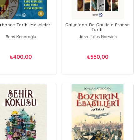
rbahçe Tarihi Meseleleri
Galya'dan De Gaulle'e Fransa
Tarihi
Barış Kenaroğlu
John Julius Norwich
Barış Eymen
Alican Küçükcan
400,00
550,00
₺
₺