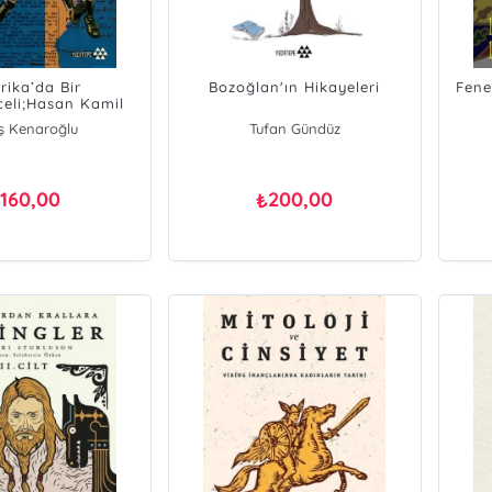
rika’da Bir
Bozoğlan'ın Hikayeleri
Fene
eli;Hasan Kamil
’in Hatıraları
ş Kenaroğlu
Tufan Gündüz
rış Eymen
160,00
200,00
₺
₺