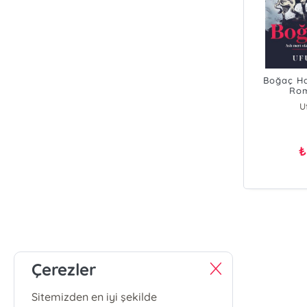
Boğaç Ha
Rom
U
₺
Çerezler
Sitemizden en iyi şekilde