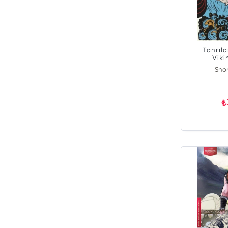
Tanrıl
Viki
Snor
₺