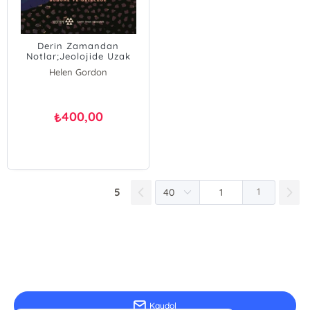
Derin Zamandan
Notlar;Jeolojide Uzak
Geçmişten Bugüne Ve
Helen Gordon
Geleceğe
400,00
₺
5
1
E-Bülten Kayıt
Güncel bilgiler için kayıt olunuz
Kaydol