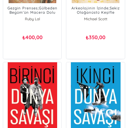
Gezgin Prenses;Gülbeden
Arkeolojinin İzinde;Sekiz
Begüm’ün Macera Dolu
Olağanüstü Keşifle
Yaşamı
Arkeolojinin Öyküsü
Ruby Lal
Michael Scott
400,00
350,00
₺
₺