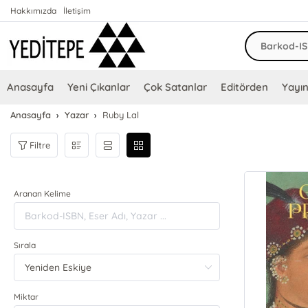
Hakkımızda
İletişim
Anasayfa
Yeni Çıkanlar
Çok Satanlar
Editörden
Yayın
Anasayfa
Yazar
Ruby Lal
Filtre
Aranan Kelime
Sırala
Miktar