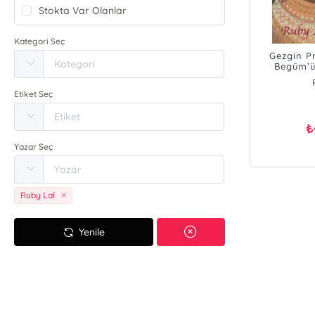
Stokta Var Olanlar
Kategori Seç
Gezgin P
Begüm’ü
Etiket Seç
₺
Yazar Seç
Ruby Lal
Yenile