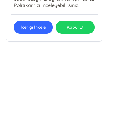
Politikamızı inceleyebilirsiniz.
İçeriği İncele
Kabul Et
E-Bülten Kayıt
Güncel bilgiler için kayıt olunuz