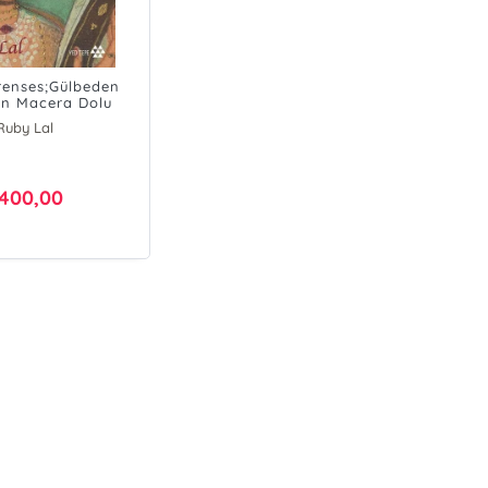
renses;Gülbeden
n Macera Dolu
Yaşamı
Ruby Lal
400,00