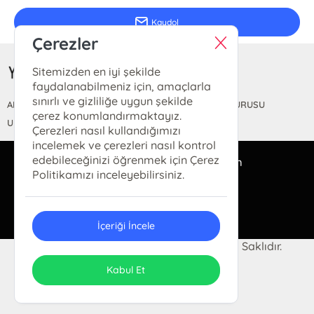
Kaydol
Çerezler
Sitemizden en iyi şekilde
faydalanabilmeniz için, amaçlarla
sınırlı ve gizliliğe uygun şekilde
ANASAYFA
HAKKIMIZDA
FİYAT LİSTESİ
KİTAP BAŞVURUSU
çerez konumlandırmaktayız.
ULUSLARARASI YAYINEVİ BELGESİ
Çerezleri nasıl kullandığımızı
incelemek ve çerezleri nasıl kontrol
edebileceğinizi öğrenmek için Çerez
bilgi@yeditepeyayinevi.com
Politikamızı inceleyebilirsiniz.
(0212) 528 47 53
İçeriği İncele
© 2024 YEDİTEPE YAYINEVİ Tüm Hakları Saklıdır.
ONSO
Tasarım & Uygulama
Kabul Et