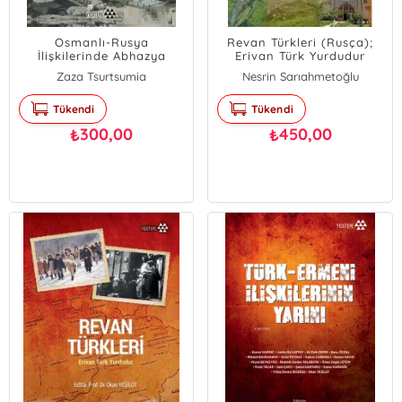
Osmanlı-Rusya
Revan Türkleri (Rusça);
İlişkilerinde Abhazya
Erivan Türk Yurdudur
Zaza Tsurtsumia
Nesrin Sarıahmetoğlu
Okan Yeşilot
Tükendi
Tükendi
Hayri Çapraz
Hatem Cabbarlı
300,00
450,00
₺
₺