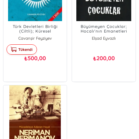
Türk Devletleri Birliği
Büyümeyen Çocuklar;
(Ciltli); Küresel
Hocalı'nın Emanetleri
Entegrasyonun Avrasya
Cavanşir Feyziyev
Elşad Eyvazlı
Modeli
Tükendi
500,00
200,00
₺
₺