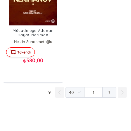
Mücadeleye Adanan
Hayat Neriman
Nerimanov
Nesrin Sarıahmetoğlu
Tükendi
580,00
₺
9
1
E-Bülten Kayıt
Güncel bilgiler için kayıt olunuz