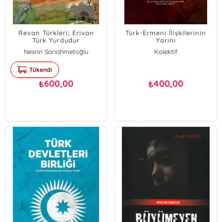
Revan Türkleri; Erivan
Türk-Ermeni İlişkilerinin
Türk Yurdudur
Yarını
Nesrin Sarıahmetoğlu
Kolektif
Okan Yeşilot
Tükendi
Hayri Çapraz
Hatem Cabbarlı
600,00
400,00
₺
₺