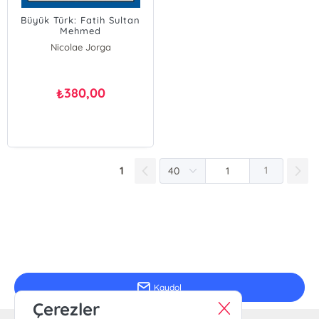
Büyük Türk: Fatih Sultan
Mehmed
Nicolae Jorga
380,00
₺
1
1
E-Bülten Kayıt
Güncel bilgiler için kayıt olunuz
Kaydol
Çerezler