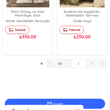
Rauf Orbay ve Gazi
Anadolu'da Eyyûbiler;
Hamidiye; Gazi
Selahaddin Sonrası
Hamidiye'nin Şanlı
Dönemde
Ahmet Cemaleddin Saraçoğlu
Önder Kaya
Maceraları
Tükendi
Tükendi
350,00
250,00
₺
₺
4
1
E-Bülten Kayıt
Güncel bilgiler için kayıt olunuz
Kaydol