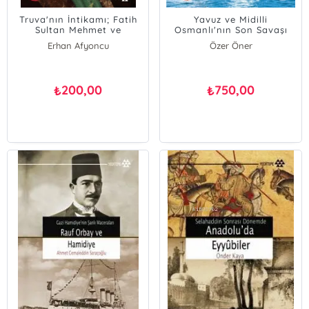
Truva'nın İntikamı; Fatih
Yavuz ve Midilli
Sultan Mehmet ve
Osmanlı'nın Son Savaşı
İstanbul'un Fethinin
Erhan Afyoncu
Özer Öner
Bilinmeyen Yönleri
200,00
750,00
₺
₺