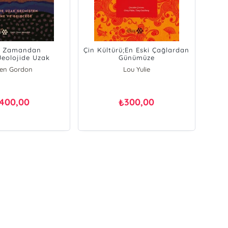
n Zamandan
Çin Kültürü;En Eski Çağlardan
Jeolojide Uzak
Günümüze
ten Bugüne Ve
len Gordon
Lou Yulie
eleceğe
400,00
300,00
₺