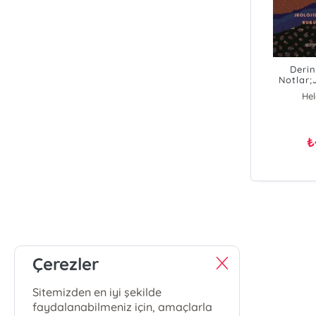
Deri
Notlar;
Geçmiş
He
G
₺
Çerezler
Sitemizden en iyi şekilde
faydalanabilmeniz için, amaçlarla