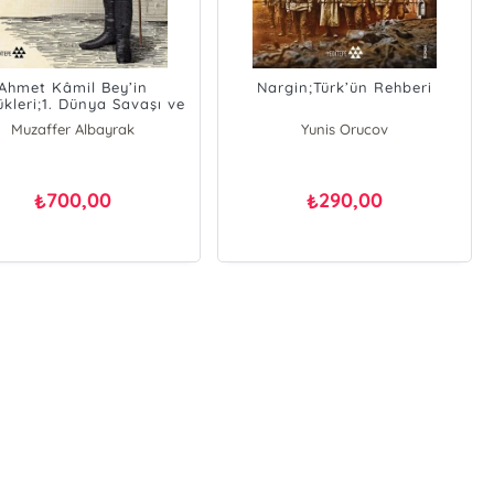
Ahmet Kâmil Bey’in
Nargin;Türk’ün Rehberi
kleri;1. Dünya Savaşı ve
İstiklâl Harbi'nde
Muzaffer Albayrak
Yunis Orucov
700,00
290,00
₺
₺