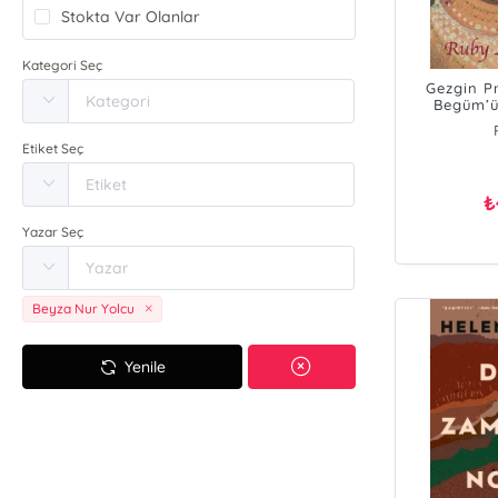
Stokta Var Olanlar
Kategori Seç
Gezgin P
Begüm’ü
Etiket Seç
₺
Yazar Seç
Beyza Nur Yolcu
Yenile