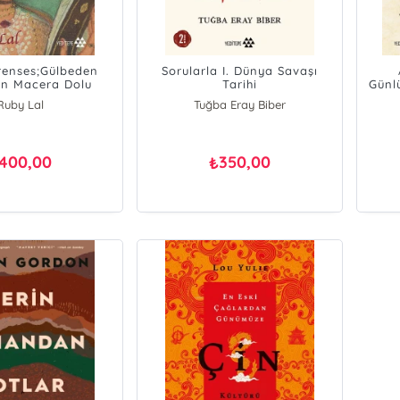
renses;Gülbeden
Sorularla I. Dünya Savaşı
n Macera Dolu
Tarihi
Günlü
Yaşamı
Ruby Lal
Tuğba Eray Biber
400,00
350,00
₺