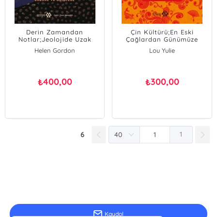
Derin Zamandan
Çin Kültürü;En Eski
Notlar;Jeolojide Uzak
Çağlardan Günümüze
Geçmişten Bugüne Ve
Helen Gordon
Lou Yulie
Geleceğe
400,00
300,00
₺
₺
6
1
E-Bülten Kayıt
Güncel bilgiler için kayıt olunuz
Kaydol