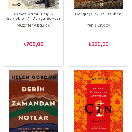
Ahmet Kâmil Bey’in
Nargin;Türk’ün Rehberi
Günlükleri;1. Dünya Savaşı
ve İstiklâl Harbi'nde
Muzaffer Albayrak
Yunis Orucov
700,00
290,00
₺
₺