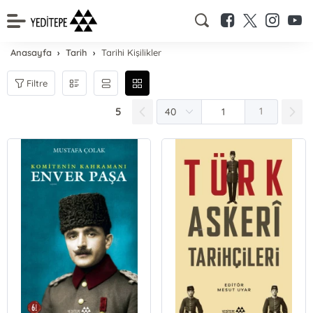
Anasayfa
Tarih
Tarihi Kişilikler
Filtre
5
1