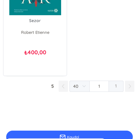
Sezar
Robert Etienne
400,00
₺
5
1
E-Bülten Kayıt
Güncel bilgiler için kayıt olunuz
Kaydol