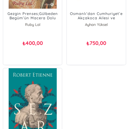
Gezgin Prenses;Gülbeden
Osmanlı’dan Cumhuriyet’e
Begüm’ün Macera Dolu
Akçakoca Ailesi ve
Yaşamı
Mehmet Rasih Efendi
Ruby Lal
Ayhan Yüksel
(Ciltli)
400,00
750,00
₺
₺