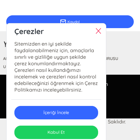
E-Bülten Kayıt
Güncel bilgiler için kayıt olunuz
Kaydol
Çerezler
Sitemizden en iyi şekilde
faydalanabilmeniz için, amaçlarla
sınırlı ve gizliliğe uygun şekilde
ANASAYFA
HAKKIMIZDA
FİYAT LİSTESİ
KİTAP BAŞVURUSU
çerez konumlandırmaktayız.
ULUSLARARASI YAYINEVİ BELGESİ
Çerezleri nasıl kullandığımızı
incelemek ve çerezleri nasıl kontrol
edebileceğinizi öğrenmek için Çerez
bilgi@yeditepeyayinevi.com
Politikamızı inceleyebilirsiniz.
(0212) 528 47 53
İçeriği İncele
© 2024 YEDİTEPE YAYINEVİ Tüm Hakları Saklıdır.
ONSO
Tasarım & Uygulama
Kabul Et