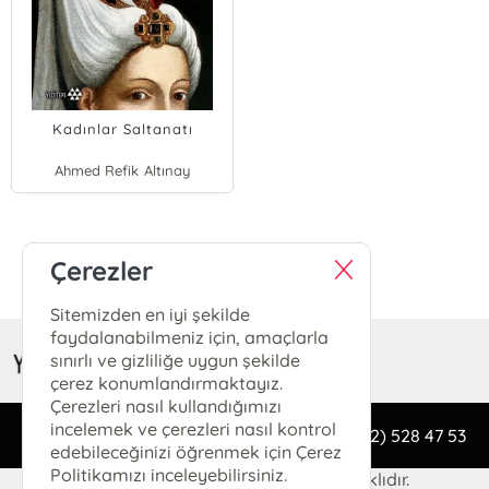
Kadınlar Saltanatı
Ahmed Refik Altınay
Çerezler
E-Bülten Kayıt
Güncel bilgiler için kayıt olunuz
Sitemizden en iyi şekilde
faydalanabilmeniz için, amaçlarla
sınırlı ve gizliliğe uygun şekilde
çerez konumlandırmaktayız.
Çerezleri nasıl kullandığımızı
incelemek ve çerezleri nasıl kontrol
bilgi@yeditepeyayinevi.com
(0212) 528 47 53
edebileceğinizi öğrenmek için Çerez
Politikamızı inceleyebilirsiniz.
© 2024 YEDİTEPE YAYINEVİ Tüm Hakları Saklıdır.