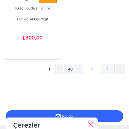
Kısa Kudüs Tarihi
Fatma Akkuş Yiğit
300,00
₺
1
1
E-Bülten Kayıt
Güncel bilgiler için kayıt olunuz
Kaydol
Çerezler