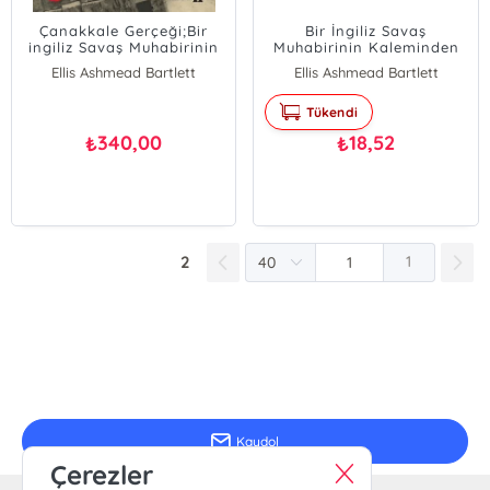
Çanakkale Gerçeği;Bir
Bir İngiliz Savaş
ingiliz Savaş Muhabirinin
Muhabirinin Kaleminden
Kaleminden
Çanakkale Gerçeği
Ellis Ashmead Bartlett
Ellis Ashmead Bartlett
Tükendi
340,00
18,52
₺
₺
2
1
E-Bülten Kayıt
Güncel bilgiler için kayıt olunuz
Kaydol
Çerezler